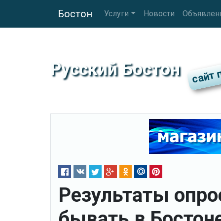
Бостон
Услуги
Новости
Объявлен
Русский Бостон
Результаты опро
бывать в Бостоне