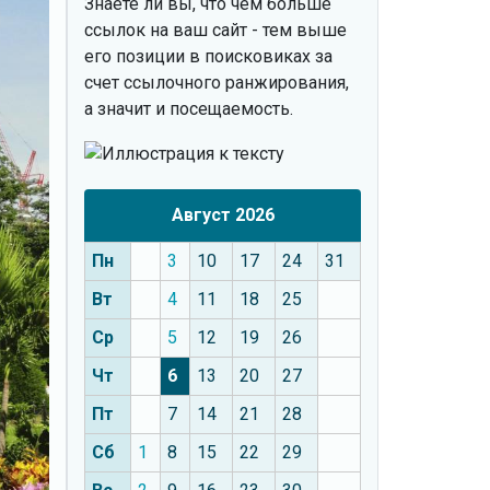
Знаете ли вы, что
чем больше
ссылок на ваш сайт - тем выше
его позиции в поисковиках за
счет ссылочного ранжирования,
а значит и посещаемость.
Август 2026
Пн
3
10
17
24
31
Вт
4
11
18
25
Ср
5
12
19
26
Чт
6
13
20
27
Пт
7
14
21
28
Сб
1
8
15
22
29