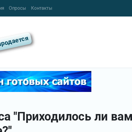
ия
Опросы
Контакты
са "Приходилось ли ва
?"