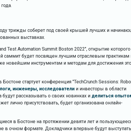
 года.
 году трижды соберет под своей крышей лучших и начинаю
рованных выставках.
 and Test Automation Summit Boston 2022", открытие которого
ий саммит будет посвящен лучшим отраслевым практикам 
акже новейшим инструментам и методам для достижения эт
 Бостоне стартует конференция "TechCrunch Sessions: Robo
логи, инженеры, исследователи
и инвесторы в области
а будут рассказывать о своих новинках и
делиться опыто
может лично присутствовать, будет организована онлайн-
щиеся в Бостоне на протяжении девяти лет и пользующеес
е в очном формате. Докладчики впервые будут выступать