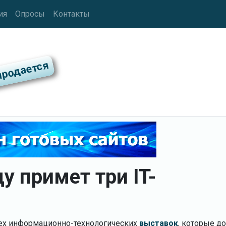
ия
Опросы
Контакты
у примет три IT-
рех информационно-технологических
выставок
, которые 