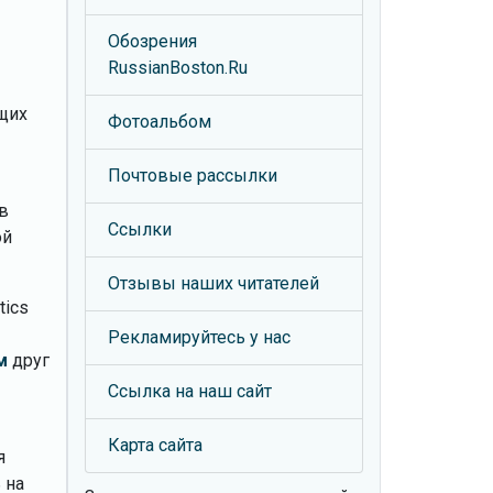
Обозрения
RussianBoston.Ru
щих
Фотоальбом
Почтовые рассылки
в
Ссылки
ой
Отзывы наших читателей
tics
Рекламируйтесь у нас
м
друг
Ссылка на наш сайт
Карта сайта
я
 на