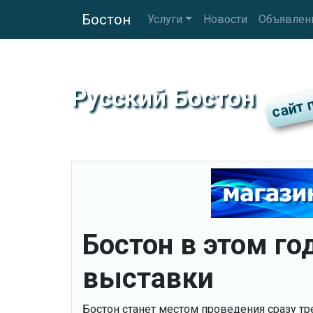
Бостон
Услуги
Новости
Объявлен
Русский Бостон
Бостон в этом год
выставки
Бостон станет местом проведения сразу т